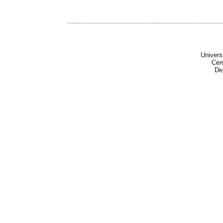
........................................................................................................
Univers
Cen
De