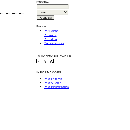
Pesquisa
............................................
Procurar
Por Edição
Por Autor
Por Título
Outras revistas
TAMANHO DE FONTE
INFORMAÇÕES
Para Leitores
Para Autores
Para Bibliotecários