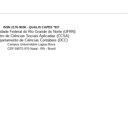
.....................................................................................................................................................
ISSN 2176-9036 - QUALIS CAPES "B3
"
idade Federal do Rio Grande do Norte (UFRN)
tro de Ciências Sociais Aplicadas (CCSA)
partamento de Ciências Contábeis (DCC)
Campus Universitário Lagoa Nova
CEP 59072-970 Natal - RN - Brasil