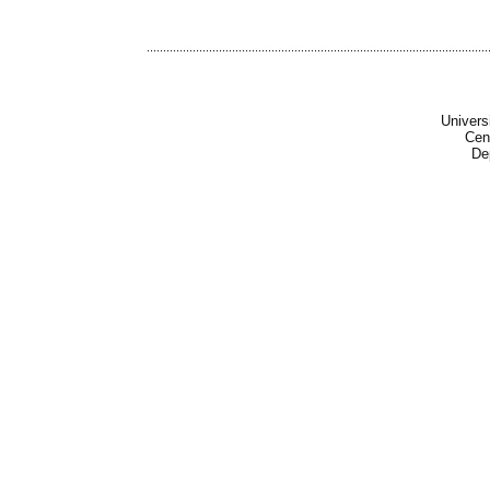
........................................................................................................
Univers
Cen
De