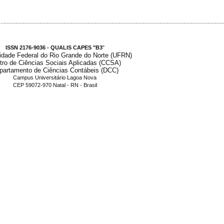
.....................................................................................................................................................
ISSN 2176-9036 - QUALIS CAPES "B3
"
idade Federal do Rio Grande do Norte (UFRN)
tro de Ciências Sociais Aplicadas (CCSA)
partamento de Ciências Contábeis (DCC)
Campus Universitário Lagoa Nova
CEP 59072-970 Natal - RN - Brasil