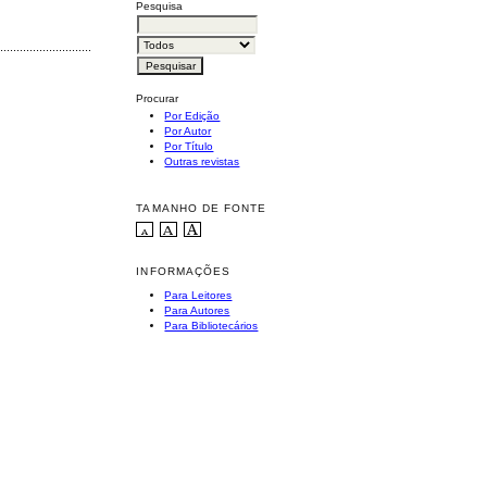
Pesquisa
............................................
Procurar
Por Edição
Por Autor
Por Título
Outras revistas
TAMANHO DE FONTE
INFORMAÇÕES
Para Leitores
Para Autores
Para Bibliotecários