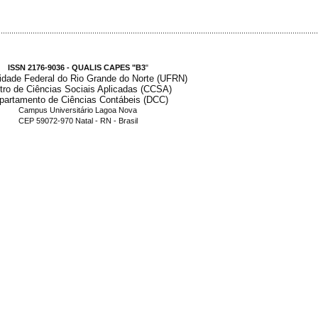
.....................................................................................................................................................
ISSN 2176-9036 - QUALIS CAPES "B3
"
idade Federal do Rio Grande do Norte (UFRN)
tro de Ciências Sociais Aplicadas (CCSA)
partamento de Ciências Contábeis (DCC)
Campus Universitário Lagoa Nova
CEP 59072-970 Natal - RN - Brasil