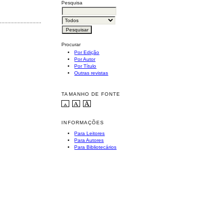
Pesquisa
............................................
Procurar
Por Edição
Por Autor
Por Título
Outras revistas
TAMANHO DE FONTE
INFORMAÇÕES
Para Leitores
Para Autores
Para Bibliotecários