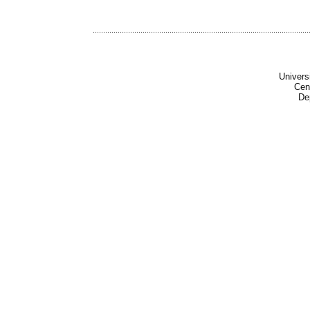
........................................................................................................
Univers
Cen
De