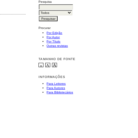
Pesquisa
............................................
Procurar
Por Edição
Por Autor
Por Título
Outras revistas
TAMANHO DE FONTE
INFORMAÇÕES
Para Leitores
Para Autores
Para Bibliotecários