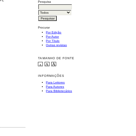
RPE
Pesquisa
Procurar
Por Edição
Por Autor
Por Título
Outras revistas
TAMANHO DE FONTE
INFORMAÇÕES
Para Leitores
Para Autores
Para Bibliotecários
............................................