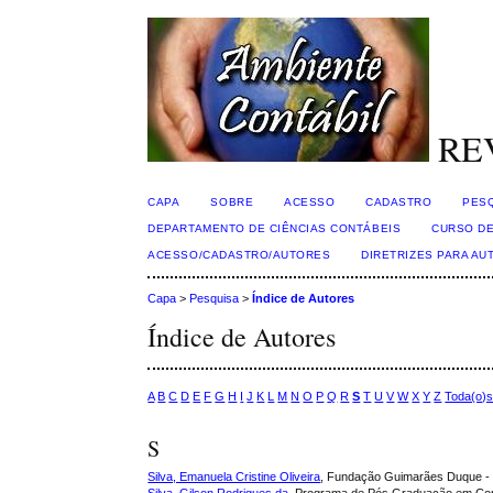
RE
CAPA
SOBRE
ACESSO
CADASTRO
PES
DEPARTAMENTO DE CIÊNCIAS CONTÁBEIS
CURSO DE
ACESSO/CADASTRO/AUTORES
DIRETRIZES PARA AU
Capa
>
Pesquisa
>
Índice de Autores
Índice de Autores
A
B
C
D
E
F
G
H
I
J
K
L
M
N
O
P
Q
R
S
T
U
V
W
X
Y
Z
Toda(o)
S
Silva, Emanuela Cristine Oliveira
, Fundação Guimarães Duque 