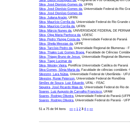
Silva, Gilson Rodrigues da
, Programa de Pós Graduação em Cont
Silva, José Dionísio Gomes da
, UFRN
Silva, José Dionísio Gomes da
, Universidade Federal do Rio G
Silva, José Dionísio Gomes da
Silva, Juliana Araújo
, UFRN
Silva, Maurí­cio Corrêa da
, Universidade Federal do Rio Grande
Silva, Maurício Corrêa da
, UFRN
Silva, Márcio Nunes da
, UNIVERSIDADE FEDERAL DE PERN
Silva, Olga Maria Panhoca da
, UDESC
Silva, Pedro Ylunga Costa da
, Universidade Federal do Paraná
Silva, Sheila Messias da
, UFPE
Silva, Tarcísio Pedro da
, Universidade Regional de Blumenau -
Silva, Thales Luiz Gomes Braga
, Faculdade de Ciências Contábe
Silva, Thiago Bruno de Jesus
, Universidade Regional de Blume
Silva, Tiago Lucimar da
Silva, Wesley Vieira
, Pontifícia Universidade Católica do Paraná
Silva Gomes, Sônia Maria da
, Faculdade de ciências contábeis
Silvestre, Lara Núbia
, Universidade Federal de Uberlânida - UF
Silvestre, Ronie Peterson
, Universidade Federal de Rondônia
Simões de Souza, Luiz Eduardo
, UFAL - FEAC
Siqueira, José Ricardo Maia de
, Universidade Federal do Rio de
Soares, Luiz Augusto de Carvalho Francisco
, UFAM
Soares, Rodrigo Oliveira
, Universidade Federal do Paraná (UFP
Soares, Rodrigo Oliveira
, Universidade Federal do Paraná - UF
51 a 75 de 94 Itens
<<
<
1
2
3
4
>
>>
........................................................................................................