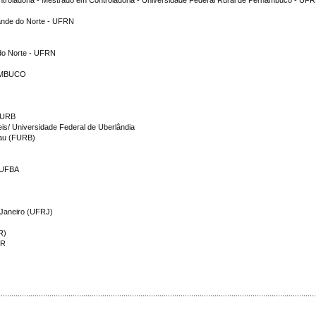
roladoria - Mestrado em Controladoria - Universidade Federal Rural de Pernambuco - UF
rande do Norte - UFRN
 do Norte - UFRN
AMBUCO
 FURB
is/ Universidade Federal de Uberlândia
nau (FURB)
 -UFBA
U
 Janeiro (UFRJ)
R)
PR
.....................................................................................................................................................