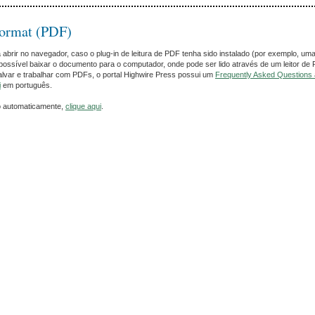
Format (PDF)
rir no navegador, caso o plug-in de leitura de PDF tenha sido instalado (por exemplo, uma
ossível baixar o documento para o computador, onde pode ser lido através de um leitor de
alvar e trabalhar com PDFs, o portal Highwire Press possui um
Frequently Asked Questions
i
em português.
o automaticamente,
clique aqui
.