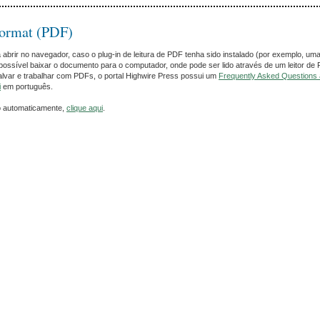
Format (PDF)
rir no navegador, caso o plug-in de leitura de PDF tenha sido instalado (por exemplo, uma
ossível baixar o documento para o computador, onde pode ser lido através de um leitor de
alvar e trabalhar com PDFs, o portal Highwire Press possui um
Frequently Asked Questions
i
em português.
o automaticamente,
clique aqui
.