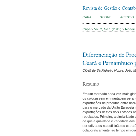
Revista de Gestão e Contab
CAPA
SOBRE
ACESSO
Capa
>
Vol. 2, No 1 (2015)
>
Nobre
Diferenciação de Pro
Ceará e Pernambuco 
Cibelli de Sá Pinheiro Nobre, João
Resumo
Em um mercado cada vez mais global
os colocassem em vantagem perante 
exportações de produtos entre difer
para o mercado da União Europeia no 
exportações destes dois Estados obt
resultados: Primeiro, a similaridad
de que a qualidade e variedade dos
ser utilizados na definição de estr
colaborativamente, ao tempo em que