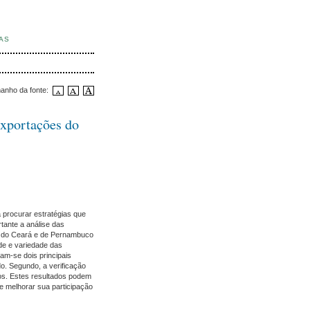
IAS
anho da fonte:
Exportações do
 procurar estratégias que
tante a análise das
ão do Ceará e de Pernambuco
ade e variedade das
am-se dois principais
o. Segundo, a verificação
os. Estes resultados podem
e melhorar sua participação