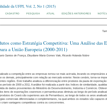
ilidade da UFPI, Vol. 2, No 1 (2015)
CADASTRO
PESQUISA
ATUAL
EDIÇÕES ANTERIORES
NOTÍC
Tam
dutos como Estratégia Competitiva: Uma Análise das 
para a União Europeia (2000-2011)
 Mario Santos de França, Eleydiane Maria Gomes Vale, Ricardo Holanda Nobre
izado a competição entre as empresas tornou-se mais acirrada, levando os empresários a
os demais, principalmente com relação ao mercado exterior. Neste cenário, torna-se impor
entes regiões. Este trabalho analisou a diferenciação entre produtos da pauta de exportaç
período de 2000 a 2011. A análise foi realizada a partir dos índices de similaridade, qualid
ida de dados provenientes do Ministério do Desenvolvimento, Indústria e Comércio. Obtiver
e dos itens de exportações cearenses e pernambucanas diminuiu ao longo do período analisad
 produtos do Ceará são superiores aos de Pernambuco, ao longo de todos os anos analisad
atégias comerciais diferenciadas e complementares, na qual ambos os estados são capazes d
 criam vantagens competitivas contra os concorrentes.