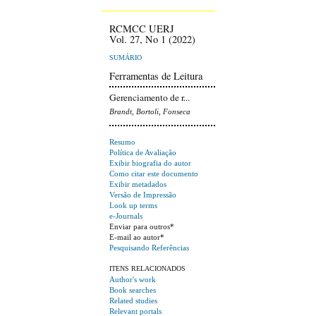
RCMCC UERJ
Vol. 27, No 1 (2022)
SUMÁRIO
Ferramentas de Leitura
Gerenciamento de r...
Brandt, Bortoli, Fonseca
Resumo
Política de Avaliação
Exibir biografia do autor
Como citar este documento
Exibir metadados
Versão de Impressão
Look up terms
e-Journals
Enviar para outros*
E-mail ao autor*
Pesquisando Referências
ITENS RELACIONADOS
Author's work
Book searches
Related studies
Relevant portals