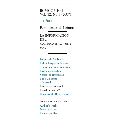
RCMCC UERJ
Vol. 12, No 3 (2007)
SUMÁRIO
Ferramentas de Leitura
LA INFORMACIÓN
DE...
Soler, Fillol, Bataza, Ubal,
Feliu
Política de Avaliação
Exibir biografia do autor
Como citar este documento
Exibir metadados
Versão de Impressão
Look up terms
e-Journals
Enviar para outros*
E-mail ao autor*
Pesquisando Referências
ITENS RELACIONADOS
Author's work
Book searches
Related studies