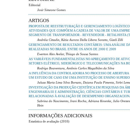
Editorial
Josir Simeone Gomes
ARTIGOS
PROPOSTA DE REESTRUTURAÇÃO E GERENCIAMENTO LOGÍSTICO
ATIVIDADES QUE COMPÕEM A CADEIA DE VALOR DE UMA EMPRE
SEGMENTO DE TRANSPORTADOR - REVENDEDOR - RETALHISTA (T
Andréia Cittadin, Kátia Aurora Dalla Libera Soratto, Gizeli Zilli
GERENCIAMENTO DE RESULTADOS CONTÁBEIS: UMA ANÁLISE DA
REALIZADAS NO BRASIL ENTRE OS ANOS DE 2000 E 2009
Ewerton Alex Avelar, Thiago de Sousa Santos
AS VARIÁVEIS FUNDAMENTALISTAS NO APREÇAMENTO DE ATIV
SETORES ELÉTRICO, SIDERÚRGICO E TELECOMUNICAÇÕES NA B
Rodrigo Boaventura, Antônio Carlos Magalhães da Silva
A INFLUÊNCIA DA CONTROLADORIA NO PROCESSO DE ABERTURA 
UM ESTUDO DE CASO EM UMA INSTITUIÇÃO DE ENSINO SUPERIO
Jaluza Maria Lima Silva Borsato, Daiana Paula Pimenta, Sirlei Lem
INVESTIGAÇÃO DA PRODUÇÃO CIENTÍFICA EM PESQUISAS DA ÁR
ENGENHARIA III E ADMINISTRAÇÃO, CIÊNCIAS CONTÁBEIS E TU
RELACIONADAS À AVALIAÇÃO DE DESEMPENHO ORGANIZACION
Sabrina do Nascimento, Irani Rocha, Adriana Kroenke, Julio Orestes
Hein
INFORMAÇÕES ADICIONAIS
Estatística de avaliação (2010)