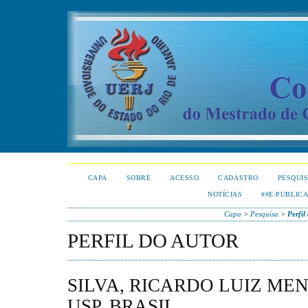
CAPA
SOBRE
ACESSO
CADASTRO
PESQUI
NOTÍCIAS
##E-PUBLIC
Capa
>
Pesquisa
>
Perfil
PERFIL DO AUTOR
SILVA, RICARDO LUIZ MEN
USP, BRASIL