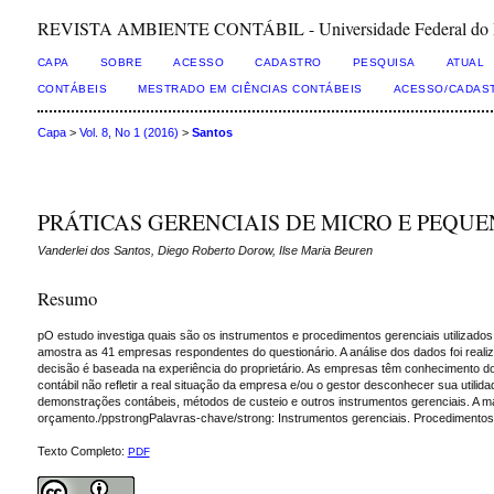
REVISTA AMBIENTE CONTÁBIL - Universidade Federal do Rio 
CAPA
SOBRE
ACESSO
CADASTRO
PESQUISA
ATUAL
CONTÁBEIS
MESTRADO EM CIÊNCIAS CONTÁBEIS
ACESSO/CADAS
Capa
>
Vol. 8, No 1 (2016)
>
Santos
PRÁTICAS GERENCIAIS DE MICRO E PEQU
Vanderlei dos Santos, Diego Roberto Dorow, Ilse Maria Beuren
Resumo
pO estudo investiga quais são os instrumentos e procedimentos gerenciais utilizad
amostra as 41 empresas respondentes do questionário. A análise dos dados foi reali
decisão é baseada na experiência do proprietário. As empresas têm conhecimento do 
contábil não refletir a real situação da empresa e/ou o gestor desconhecer sua utilid
demonstrações contábeis, métodos de custeio e outros instrumentos gerenciais. A m
orçamento./ppstrongPalavras-chave/strong: Instrumentos gerenciais. Procedimentos
Texto Completo:
PDF