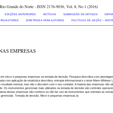
Grande do Norte - ISSN 2176-9036, Vol. 8, No 1 (2016)
EDIÇÕES ANTERIORES
NOTÍCIAS
SUBMISSÃO DE ARTIGOS
DEPA
TRO/AUTORES
DIRETRIZES PARA AUTORES
POLÍTICAS DE SEÇÃO – INS
ENAS EMPRESAS
os em micro e pequenas empresas na tomada de decisão. Pesquisa descritiva com abordagem q
zada com aplicação de estatística descritiva, entropia informacional e o teste Mann-Whit
resultado mensal, mas não o discutem com o seu contador. A maioria das empresas não utili
ade. Os instrumentos gerenciais mais utilizados na tomada de decisão são controles operacion
aioria destas empresas não conhece ou não faz uso de instrumentos que orientam as estraté
 gerenciais. Tomada de decisão. Micro e pequenas empresas./p