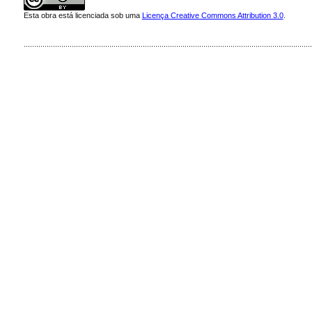
Esta obra está licenciada sob uma
Licença Creative Commons Attribution 3.0
.
..........................................................................................................................................