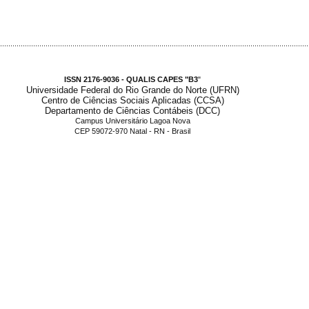
.....................................................................................................................................................
ISSN 2176-9036 - QUALIS CAPES "B3
"
Universidade Federal do Rio Grande do Norte (UFRN)
Centro de Ciências Sociais Aplicadas (CCSA)
Departamento de Ciências Contábeis (DCC)
Campus Universitário Lagoa Nova
CEP 59072-970 Natal - RN - Brasil