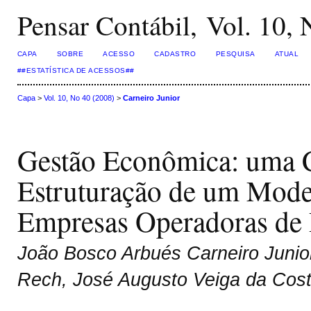
Pensar Contábil, Vol. 10,
CAPA
SOBRE
ACESSO
CADASTRO
PESQUISA
ATUAL
##ESTATÍSTICA DE ACESSOS##
Capa
>
Vol. 10, No 40 (2008)
>
Carneiro Junior
Gestão Econômica: uma C
Estruturação de um Mode
Empresas Operadoras de 
João Bosco Arbués Carneiro Junior,
Rech, José Augusto Veiga da Cos