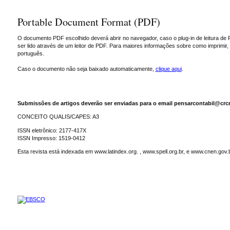
Portable Document Format (PDF)
O documento PDF escolhido deverá abrir no navegador, caso o plug-in de leitura de 
ser lido através de um leitor de PDF. Para maiores informações sobre como imprimir
português.
Caso o documento não seja baixado automaticamente,
clique aqui
.
Submissões de artigos deverão ser enviadas para o email pensarcontabil@crcr
CONCEITO QUALIS/CAPES: A3
ISSN eletrônico: 2177-417X
ISSN Impresso: 1519-0412
Esta revista está indexada em www.latindex.org. , www.spell.org.br, e www.cnen.gov