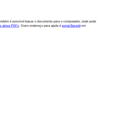
ambém é possível baixar o documento para o computador, onde pode
ns about PDFs
. Outro endereço para ajuda é
portal Baciotti
em