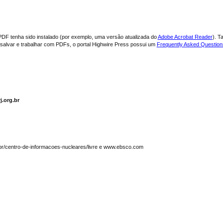
PDF tenha sido instalado (por exemplo, uma versão atualizada do
Adobe Acrobat Reader
). T
, salvar e trabalhar com PDFs, o portal Highwire Press possui um
Frequently Asked Questio
j.org.br
.br/centro-de-informacoes-nucleares/livre e www.ebsco.com