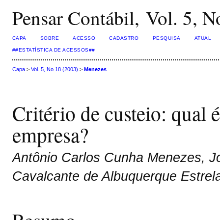
Pensar Contábil, Vol. 5, N
CAPA
SOBRE
ACESSO
CADASTRO
PESQUISA
ATUAL
##ESTATÍSTICA DE ACESSOS##
Capa
>
Vol. 5, No 18 (2003)
>
Menezes
Critério de custeio: qual 
empresa?
Antônio Carlos Cunha Menezes, Jo
Cavalcante de Albuquerque Estrel
Resumo