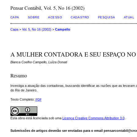
Pensar Contábil, Vol. 5, No 16 (2002)
CAPA
SOBRE
ACESSO
CADASTRO
PESQUISA
ATUAL
Capa
>
Vol. 5, No 16 (2002)
>
Campello
A MULHER CONTADORA E SEU ESPAÇO N
Bianca Coelho Campello, Luíza Donati
Resumo
Investiga a atuação das contadoras, buscando identificar as razões que as levaram a 
do Rio de Janeiro.
Texto Completo:
PDF
Esta obra está licenciada sob uma
Licença Creative Commons Attribution 3.0
.
Submissões de artigos deverão ser enviadas para o email pensarcontabil@crcr