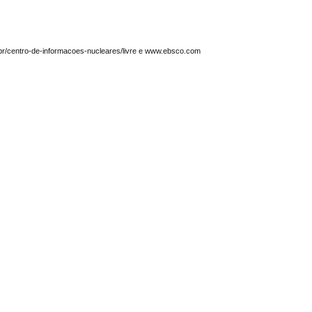
.br/centro-de-informacoes-nucleares/livre e www.ebsco.com