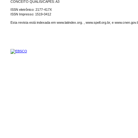
CONCEITO QUALIS/CAPES: A3
ISSN eletrônico: 2177-417X
ISSN Impresso: 1519-0412
Esta revista está indexada em www.latindex.org. , www.spell.org.br, e www.cnen.gov