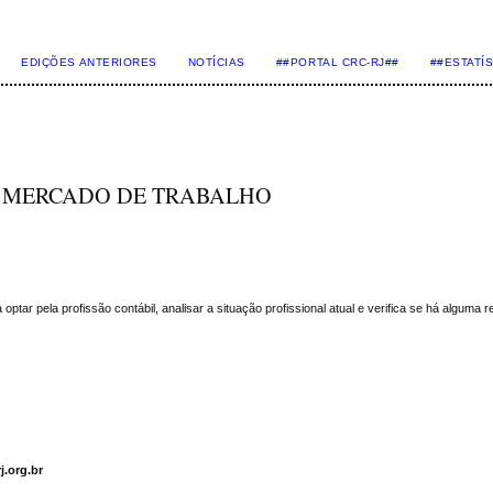
EDIÇÕES ANTERIORES
NOTÍCIAS
##PORTAL CRC-RJ##
##ESTATÍ
O MERCADO DE TRABALHO
optar pela profissão contábil, analisar a situação profissional atual e verifica se há algum
j.org.br