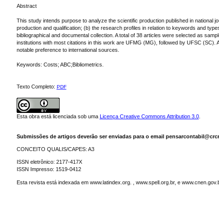
Abstract
This study intends purpose to analyze the scientific production published in national jo
production and qualification; (b) the research profiles in relation to keywords and types
bibliographical and documental collection. A total of 38 articles were selected as sam
institutions with most citations in this work are UFMG (MG), followed by UFSC (SC). Al
notable preference to international sources.
Keywords: Costs; ABC;Bibliometrics.
Texto Completo:
PDF
Esta obra está licenciada sob uma
Licença Creative Commons Attribution 3.0
.
Submissões de artigos deverão ser enviadas para o email pensarcontabil@crcr
CONCEITO QUALIS/CAPES: A3
ISSN eletrônico: 2177-417X
ISSN Impresso: 1519-0412
Esta revista está indexada em www.latindex.org. , www.spell.org.br, e www.cnen.gov