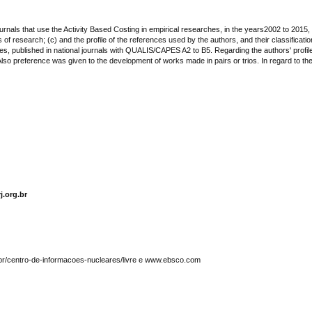
urnals that use the Activity Based Costing in empirical researches, in the years2002 to 2015, ana
 of research; (c) and the profile of the references used by the authors, and their classification
ples, published in national journals with QUALIS/CAPES A2 to B5. Regarding the authors' profi
so preference was given to the development of works made in pairs or trios. In regard to the 
j.org.br
.br/centro-de-informacoes-nucleares/livre e www.ebsco.com