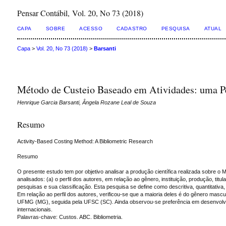
Pensar Contábil, Vol. 20, No 73 (2018)
CAPA
SOBRE
ACESSO
CADASTRO
PESQUISA
ATUAL
Capa
>
Vol. 20, No 73 (2018)
>
Barsanti
Método de Custeio Baseado em Atividades: uma Pe
Henrique Garcia Barsanti, Ângela Rozane Leal de Souza
Resumo
Activity-Based Costing Method: A Bibliometric Research
Resumo
O presente estudo tem por objetivo analisar a produção científica realizada sobre o
analisados: (a) o perfil dos autores, em relação ao gênero, instituição, produção, titu
pesquisas e sua classificação. Esta pesquisa se define como descritiva, quantitati
Em relação ao perfil dos autores, verificou-se que a maioria deles é do gênero mascu
UFMG (MG), seguida pela UFSC (SC). Ainda observou-se preferência em desenvolviment
internacionais.
Palavras-chave: Custos. ABC. Bibliometria.