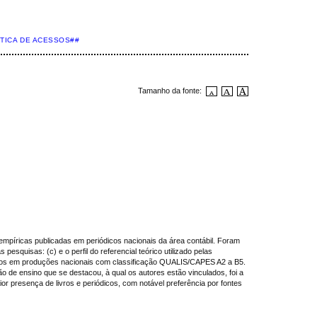
STICA DE ACESSOS##
Tamanho da fonte:
 empíricas publicadas em periódicos nacionais da área contábil. Foram
pesquisas: (c) e o perfil do referencial teórico utilizado pelas
licados em produções nacionais com classificação QUALIS/CAPES A2 a B5.
ão de ensino que se destacou, à qual os autores estão vinculados, foi a
r presença de livros e periódicos, com notável preferência por fontes