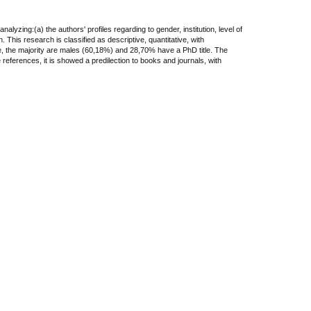
lyzing:(a) the authors' profiles regarding to gender, institution, level of
. This research is classified as descriptive, quantitative, with
le, the majority are males (60,18%) and 28,70% have a PhD title. The
references, it is showed a predilection to books and journals, with