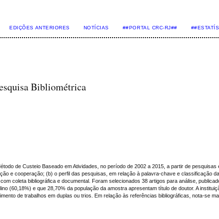
EDIÇÕES ANTERIORES
NOTÍCIAS
##PORTAL CRC-RJ##
##ESTATÍ
squisa Bibliométrica
 Método de Custeio Baseado em Atividades, no período de 2002 a 2015, a partir de pesquisas
lação e cooperação; (b) o perfil das pesquisas, em relação à palavra-chave e classificação das 
va, com coleta bibliográfica e documental. Foram selecionados 38 artigos para análise, pub
lino (60,18%) e que 28,70% da população da amostra apresentam título de doutor. A instituiç
o de trabalhos em duplas ou trios. Em relação às referências bibliográficas, nota-se maio