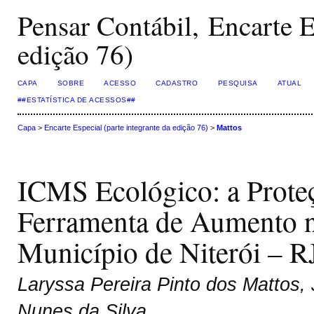
Pensar Contábil, Encarte E
edição 76)
CAPA
SOBRE
ACESSO
CADASTRO
PESQUISA
ATUAL
##ESTATÍSTICA DE ACESSOS##
Capa
>
Encarte Especial (parte integrante da edição 76)
>
Mattos
ICMS Ecológico: a Prot
Ferramenta de Aumento 
Município de Niterói – R
Laryssa Pereira Pinto dos Mattos,
Nunes da Silva