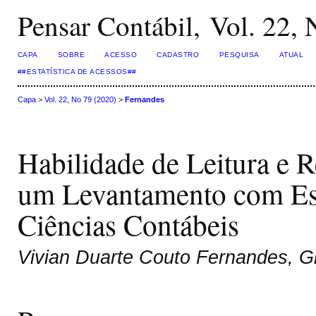
Pensar Contábil, Vol. 22,
CAPA
SOBRE
ACESSO
CADASTRO
PESQUISA
ATUAL
##ESTATÍSTICA DE ACESSOS##
Capa
>
Vol. 22, No 79 (2020)
>
Fernandes
Habilidade de Leitura e
um Levantamento com Es
Ciências Contábeis
Vivian Duarte Couto Fernandes, Gi