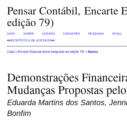
Pensar Contábil, Encarte E
edição 79)
CAPA
SOBRE
ACESSO
CADASTRO
PESQUISA
ATUAL
##ESTATÍSTICA DE ACESSOS##
Capa
>
Encarte Especial (parte integrante da edição 79)
>
Santos
Demonstrações Financeira
Mudanças Propostas pel
Eduarda Martins dos Santos, Jenni
Bonfim