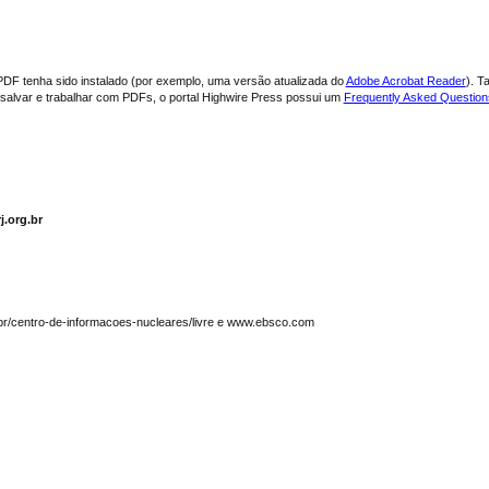
PDF tenha sido instalado (por exemplo, uma versão atualizada do
Adobe Acrobat Reader
). T
, salvar e trabalhar com PDFs, o portal Highwire Press possui um
Frequently Asked Questio
j.org.br
.br/centro-de-informacoes-nucleares/livre e www.ebsco.com