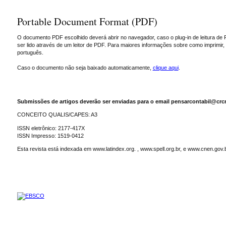
Portable Document Format (PDF)
O documento PDF escolhido deverá abrir no navegador, caso o plug-in de leitura de 
ser lido através de um leitor de PDF. Para maiores informações sobre como imprimir
português.
Caso o documento não seja baixado automaticamente,
clique aqui
.
Submissões de artigos deverão ser enviadas para o email pensarcontabil@crcr
CONCEITO QUALIS/CAPES: A3
ISSN eletrônico: 2177-417X
ISSN Impresso: 1519-0412
Esta revista está indexada em www.latindex.org. , www.spell.org.br, e www.cnen.gov