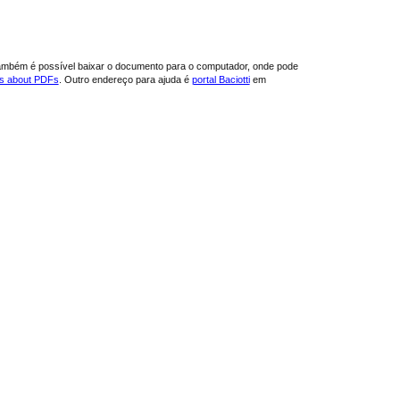
ambém é possível baixar o documento para o computador, onde pode
ns about PDFs
. Outro endereço para ajuda é
portal Baciotti
em