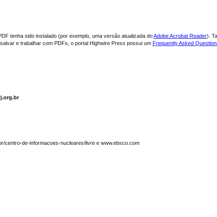
PDF tenha sido instalado (por exemplo, uma versão atualizada do
Adobe Acrobat Reader
). T
, salvar e trabalhar com PDFs, o portal Highwire Press possui um
Frequently Asked Questio
j.org.br
.br/centro-de-informacoes-nucleares/livre e www.ebsco.com