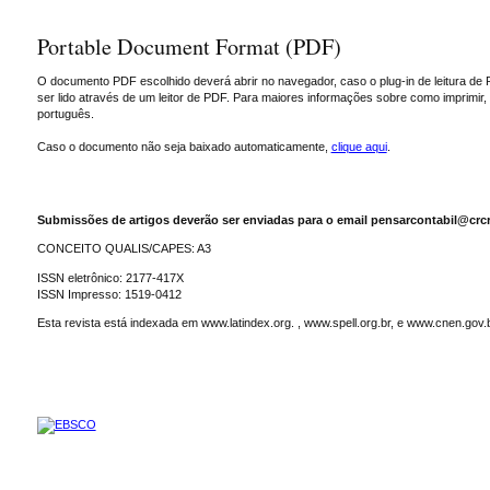
Portable Document Format (PDF)
O documento PDF escolhido deverá abrir no navegador, caso o plug-in de leitura de 
ser lido através de um leitor de PDF. Para maiores informações sobre como imprimir
português.
Caso o documento não seja baixado automaticamente,
clique aqui
.
Submissões de artigos deverão ser enviadas para o email pensarcontabil@crcr
CONCEITO QUALIS/CAPES: A3
ISSN eletrônico: 2177-417X
ISSN Impresso: 1519-0412
Esta revista está indexada em www.latindex.org. , www.spell.org.br, e www.cnen.gov