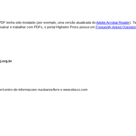
PDF tenha sido instalado (por exemplo, uma versão atualizada do
Adobe Acrobat Reader
). T
, salvar e trabalhar com PDFs, o portal Highwire Press possui um
Frequently Asked Questio
j.org.br
.br/centro-de-informacoes-nucleares/livre e www.ebsco.com