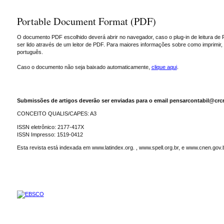
Portable Document Format (PDF)
O documento PDF escolhido deverá abrir no navegador, caso o plug-in de leitura de 
ser lido através de um leitor de PDF. Para maiores informações sobre como imprimir
português.
Caso o documento não seja baixado automaticamente,
clique aqui
.
Submissões de artigos deverão ser enviadas para o email pensarcontabil@crcr
CONCEITO QUALIS/CAPES: A3
ISSN eletrônico: 2177-417X
ISSN Impresso: 1519-0412
Esta revista está indexada em www.latindex.org. , www.spell.org.br, e www.cnen.gov