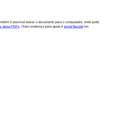
ambém é possível baixar o documento para o computador, onde pode
ns about PDFs
. Outro endereço para ajuda é
portal Baciotti
em