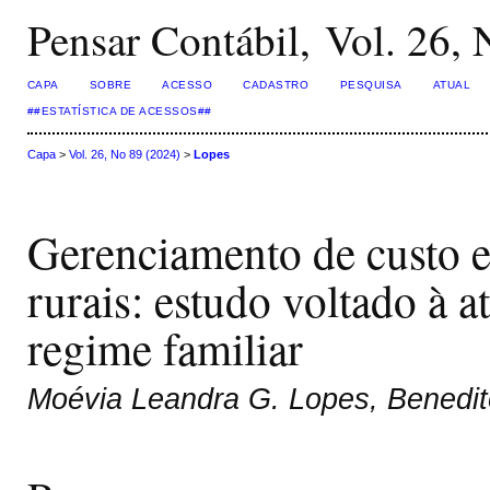
Pensar Contábil, Vol. 26,
CAPA
SOBRE
ACESSO
CADASTRO
PESQUISA
ATUAL
##ESTATÍSTICA DE ACESSOS##
Capa
>
Vol. 26, No 89 (2024)
>
Lopes
Gerenciamento de custo 
rurais: estudo voltado à 
regime familiar
Moévia Leandra G. Lopes, Benedi