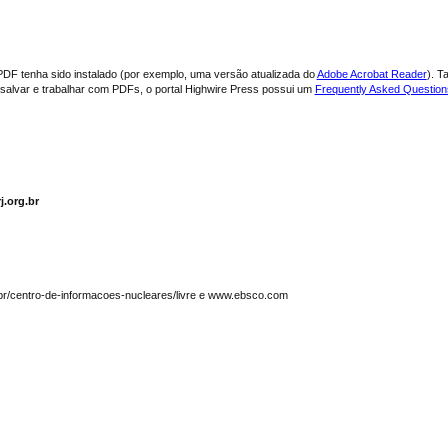
PDF tenha sido instalado (por exemplo, uma versão atualizada do
Adobe Acrobat Reader
). T
, salvar e trabalhar com PDFs, o portal Highwire Press possui um
Frequently Asked Questio
j.org.br
.br/centro-de-informacoes-nucleares/livre e www.ebsco.com