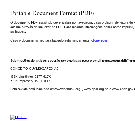
Portable Document Format (PDF)
O documento PDF escolhido deverá abrir no navegador, caso o plug-in de leitura de 
ser lido através de um leitor de PDF. Para maiores informações sobre como imprimir
português.
Caso o documento não seja baixado automaticamente,
clique aqui
.
Submissões de artigos deverão ser enviadas para o email pensarcontabil@crcr
CONCEITO QUALIS/CAPES: A3
ISSN eletrônico: 2177-417X
ISSN Impresso: 1519-0412
Esta revista está indexada em www.latindex.org. , www.spell.org.br, e www.cnen.gov