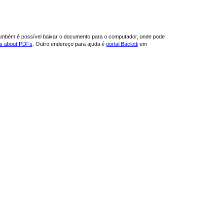
ambém é possível baixar o documento para o computador, onde pode
ns about PDFs
. Outro endereço para ajuda é
portal Baciotti
em