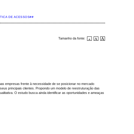
STICA DE ACESSOS##
Tamanho da fonte:
uas empresas frente à necessidade de se posicionar no mercado
seus principais clientes. Propondo um modelo de reestruturação das
itativa. O estudo busca ainda identificar as oportunidades e ameaças