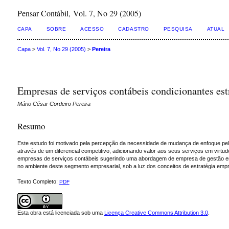
Pensar Contábil, Vol. 7, No 29 (2005)
CAPA
SOBRE
ACESSO
CADASTRO
PESQUISA
ATUAL
Capa
>
Vol. 7, No 29 (2005)
>
Pereira
Empresas de serviços contábeis condicionantes es
Mário César Cordeiro Pereira
Resumo
Este estudo foi motivado pela percepção da necessidade de mudança de enfoque pe
através de um diferencial competitivo, adicionando valor aos seus serviços em virt
empresas de serviços contábeis sugerindo uma abordagem de empresa de gestão empr
no ambiente deste segmento empresarial, sob a luz dos conceitos de estratégia empre
Texto Completo:
PDF
Esta obra está licenciada sob uma
Licença Creative Commons Attribution 3.0
.