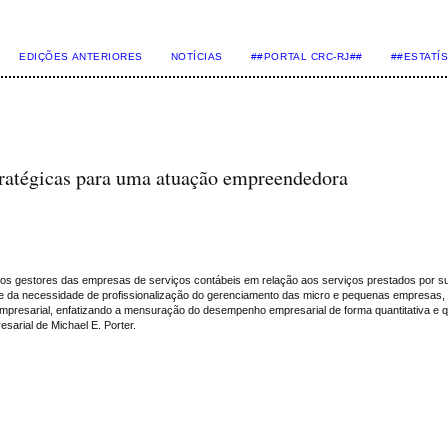
EDIÇÕES ANTERIORES
NOTÍCIAS
##PORTAL CRC-RJ##
##ESTATÍ
tratégicas para uma atuação empreendedora
los gestores das empresas de serviços contábeis em relação aos serviços prestados por s
ude da necessidade de profissionalização do gerenciamento das micro e pequenas empresas, 
esarial, enfatizando a mensuração do desempenho empresarial de forma quantitativa e qual
sarial de Michael E. Porter.