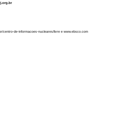
j.org.br
.br/centro-de-informacoes-nucleares/livre e www.ebsco.com