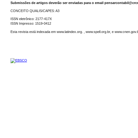
Submissões de artigos deverão ser enviadas para o email pensarcontabil@crcr
CONCEITO QUALIS/CAPES: A3
ISSN eletrônico: 2177-417X
ISSN Impresso: 1519-0412
Esta revista está indexada em www.latindex.org. , www.spell.org.br, e www.cnen.gov