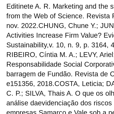
Editinete A. R. Marketing and the s
from the Web of Science. Revista Fa
nov. 2022.CHUNG, Chune Y.; JU
Activities Increase Firm Value? Ev
Sustainability,v. 10, n. 9, p. 3164
RIBEIRO, Cíntia M. A.; LEVY, Arie
Responsabilidade Social Corporat
barragem de Fundão. Revista de Co
e151356, 2018.COSTA, Leticia; D
C. P.; SILVA, Thais A. O que os o
análise daevidenciação dos riscos
empresas Samarco e Vale sob a pe