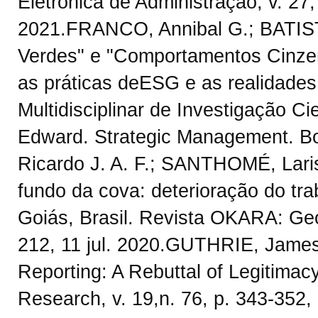
Eletrônica de Administração, v. 27, 
2021.FRANCO, Annibal G.; BATIST
Verdes" e "Comportamentos Cinzen
as práticas deESG e as realidades 
Multidisciplinar de Investigação C
Edward. Strategic Management. 
Ricardo J. A. F.; SANTHOMÉ, Lar
fundo da cova: deterioração do tra
Goiás, Brasil. Revista OKARA: Geog
212, 11 jul. 2020.GUTHRIE, Jame
Reporting: A Rebuttal of Legitima
Research, v. 19,n. 76, p. 343-352