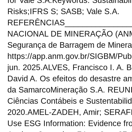
for Vale S.A.Keywords: Sustainabil
Risks;IFRS S; SASB; Vale S.A.
REFERÊNCIAS________________
NACIONAL DE MINERAÇÃO (ANM).
Segurança de Barragem de Minera
https://app.anm.gov.br/SIGBM/Publ
jun. 2025.ALVES, Francisco I. A. 
David A. Os efeitos do desastre a
da SamarcoMineração S.A. REUNIR
Ciências Contábeis e Sustentabilida
2020.AMEL-ZADEH, Amir; SERAFE
Use ESG Information: Evidence fro