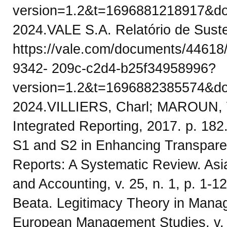
version=1.2&t=1696881218917&dow
2024.VALE S.A. Relatório de Suste
https://vale.com/documents/44618
9342- 209c-c2d4-b25f34958996?
version=1.2&t=1696882385574&dow
2024.VILLIERS, Charl; MAROUN, Wa
Integrated Reporting, 2017. p. 18
S1 and S2 in Enhancing Transpare
Reports: A Systematic Review. Asi
and Accounting, v. 25, n. 1, p.
Beata. Legitimacy Theory in Mana
European Management Studies, v. 1