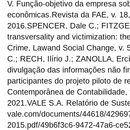
V. Função-objetivo da empresa sob 
econômicas.Revista da FAE, v. 18, 
2016.SPENCER, Dale C.; FITZGER
transversality and victimization: the
Crime, Lawand Social Change, v. 5
C.; RECH, Ilírio J.; ZANOLLA, Erc
divulgação das informações não fi
participantes do projeto piloto de r
Contemporânea de Contabilidade, v.
2021.VALE S.A. Relatório de Suste
vale.com/documents/44618/429697/r
2015.pdf/49b6f3c6-9472-47a6-ce5