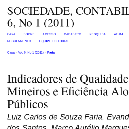
SOCIEDADE, CONTABIL
6, No 1 (2011)
CAPA
SOBRE
ACESSO
CADASTRO
PESQUISA
ATUAL
REGULAMENTO
EQUIPE EDITORIAL
Capa
>
Vol. 6, No 1 (2011)
>
Faria
Indicadores de Qualidade
Mineiros e Eficiência Alo
Públicos
Luiz Carlos de Souza Faria, Evand
dos Santos, Marco Aurélio Marque