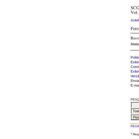
SCG
Vol.
SUMÁ
Ferr
Reco
Maita
Polít
Exibir
Como 
Exibi
Versã
Envia
E-mai
PESQ
FECH
* Re