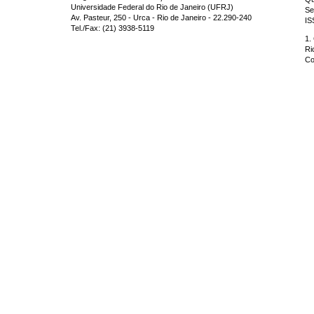
Universidade Federal do Rio de Janeiro (UFRJ)
Se
Av. Pasteur, 250 - Urca - Rio de Janeiro - 22.290-240
IS
Tel./Fax: (21) 3938-5119
1.
Ri
Co