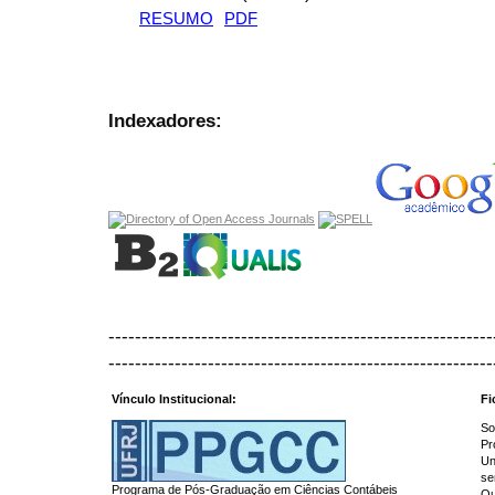
RESUMO
PDF
Indexadores:
----------------------------------------------------------
----------------------------------------------------------
Vínculo Institucional:
Fi
So
Pr
Un
se
Programa de Pós-Graduação em Ciências Contábeis
Qu