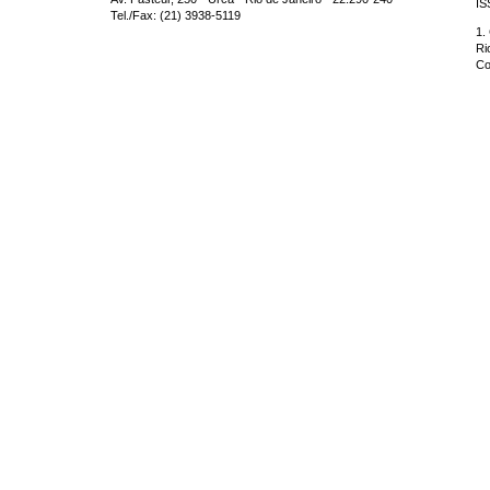
IS
Tel./Fax: (21) 3938-5119
1.
Ri
Co