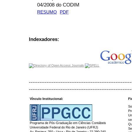
04/2008 do CODIM
RESUMO
PDF
Indexadores:
----------------------------------------------------------
----------------------------------------------------------
Vínculo Institucional:
Fi
So
Pr
Un
se
Programa de Pós-Graduação em Ciências Contábeis
Qu
Universidade Federal do Rio de Janeiro (UFRJ)
Se
Av. Pasteur, 250 - Urca - Rio de Janeiro - 22.290-240