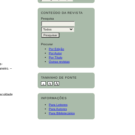
CONTEÚDO DA REVISTA
Pesquisa
Procurar
Por Edição
Por Autor
Por Título
Outras revistas
s-
neiro. –
TAMANHO DE FONTE
Faculdade
INFORMAÇÕES
Para Leitores
Para Autores
Para Bibliotecários