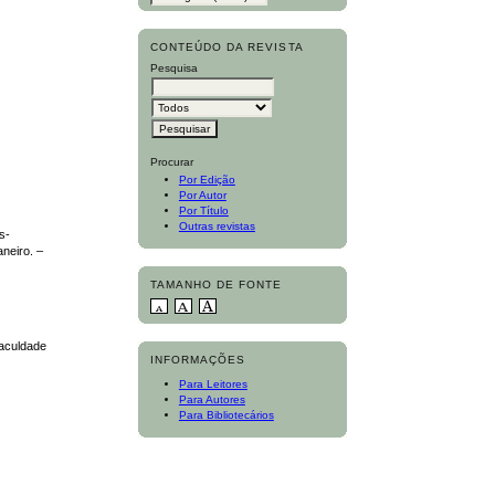
CONTEÚDO DA REVISTA
Pesquisa
Procurar
Por Edição
Por Autor
Por Título
Outras revistas
s-
neiro. –
TAMANHO DE FONTE
Faculdade
INFORMAÇÕES
Para Leitores
Para Autores
Para Bibliotecários