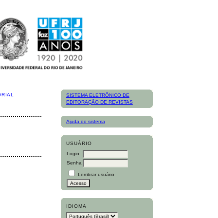
ORIAL
SISTEMA ELETRÔNICO DE
EDITORAÇÃO DE REVISTAS
Ajuda do sistema
USUÁRIO
Login
Senha
Lembrar usuário
IDIOMA