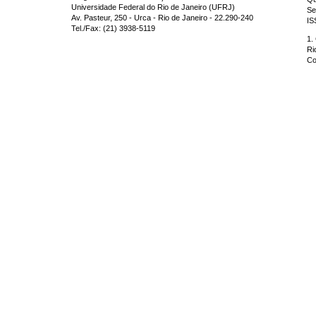
Universidade Federal do Rio de Janeiro (UFRJ)
Se
Av. Pasteur, 250 - Urca - Rio de Janeiro - 22.290-240
IS
Tel./Fax: (21) 3938-5119
1.
Ri
Co