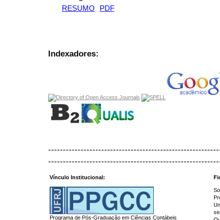
RESUMO
PDF
Indexadores:
----------------------------------------------------------
----------------------------------------------------------
Vínculo Institucional:
Fi
So
Pr
Un
se
Programa de Pós-Graduação em Ciências Contábeis
Qu