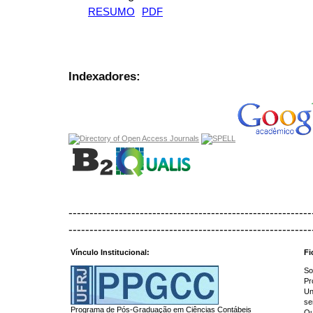
RESUMO
PDF
Indexadores:
----------------------------------------------------------
----------------------------------------------------------
Vínculo Institucional:
Fi
So
Pr
Un
se
Programa de Pós-Graduação em Ciências Contábeis
Qu