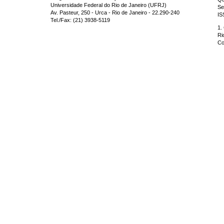
Universidade Federal do Rio de Janeiro (UFRJ)
Se
Av. Pasteur, 250 - Urca - Rio de Janeiro - 22.290-240
IS
Tel./Fax: (21) 3938-5119
1.
Ri
Co