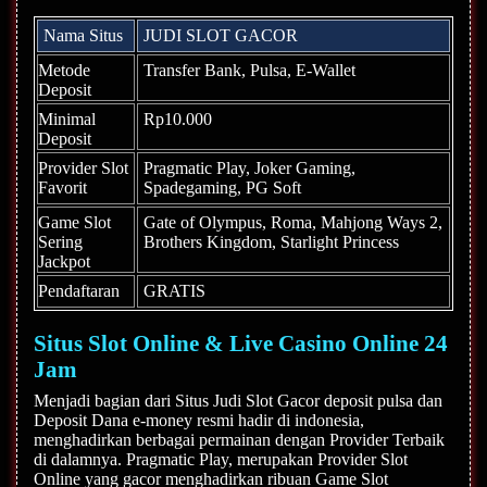
Nama Situs
JUDI SLOT GACOR
Metode
Transfer Bank, Pulsa, E-Wallet
Deposit
Minimal
Rp10.000
Deposit
Provider Slot
Pragmatic Play, Joker Gaming,
Favorit
Spadegaming, PG Soft
Game Slot
Gate of Olympus, Roma, Mahjong Ways 2,
Sering
Brothers Kingdom, Starlight Princess
Jackpot
Pendaftaran
GRATIS
Situs Slot Online & Live Casino Online 24
Jam
Menjadi bagian dari Situs Judi Slot Gacor deposit pulsa dan
Deposit Dana e-money resmi hadir di indonesia,
menghadirkan berbagai permainan dengan Provider Terbaik
di dalamnya. Pragmatic Play, merupakan Provider Slot
Online yang gacor menghadirkan ribuan Game Slot