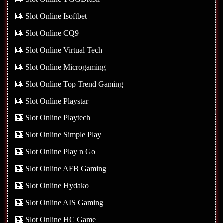
🎰 Slot Online Isoftbet
🎰 Slot Online CQ9
🎰 Slot Online Virtual Tech
🎰 Slot Online Microgaming
🎰 Slot Online Top Trend Gaming
🎰 Slot Online Playstar
🎰 Slot Online Playtech
🎰 Slot Online Simple Play
🎰 Slot Online Play n Go
🎰 Slot Online AFB Gaming
🎰 Slot Online Hydako
🎰 Slot Online AIS Gaming
🎰 Slot Online HC Game