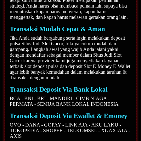
tetapi sulit untuk dikuasai. Poker merupakan permainan
strategi. Anda harus bisa membaca pemain lain supaya bisa
memutuskan kapan harus menyerah, kapan harus
menggertak, dan kapan harus melawan gertakan orang lain.
Transaksi Mudah Cepat & Aman
Jika Anda sudah bergabung serta ingin melakukan deposit
pulsa Situs Judi Slot Gacor, triknya cukup mudah dan
gampang. Langkah awal yang wajib Anda jalani yakni
dengan mendaftar sebagai member dalam Situs Judi Slot
Gacor karena provider kami juga menyediakan layanan
terbaik slot deposit pulsa dan deposit Slot E-Money E-Wallet
agar lebih banyak kemudahan dalam melakukan taruhan &
Transaksi dengan mudah.
Transaksi Deposit Via Bank Lokal
BCA - BNI - BRI - MANDIRI - CIMB NIAGA -
PERMATA - SEMUA BANK LOKAL INDONESIA
Transaksi Deposit Via Ewallet & Emoney
OVO - DANA - GOPAY - LINK AJA - AKU LAKU -
TOKOPEDIA - SHOPEE - TELKOMSEL - XL AXIATA -
AXIS