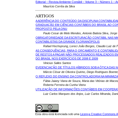
Editorial – Revista Ambiente Contábil – Volume 3 – Número 1 – 
Maurício Corrêa da Silva
ARTIGOS
A ADERÊNCIA DO CONTEÚDO DA DISCIPLINA CONTABILID
GRADUAÇÃO EM CIÊNCIAS CONTÁBEIS DO BRASIL AO C
PROPOSTO PELA ONU
Paulo Cesar de Melo Mendes, Antonio Batista Silva, Jorg
OBRIGATORIEDADE DA ESCRITURAÇÃO CONTÁBIL NAS M
CONTABILISTAS DA GRANDE FLORIANÓPOLIS
Rafael Hochsprung, Loreci João Borges, Claudio Luiz de Fr
AS CONSEQUÊNCIAS, PARA O ORÇAMENTO E CONTABILID
DE RESTOS A PAGAR NÃO PROCESSADOS REALIZADOS EM
DO BRASIL NOS EXERCÍCIOS DE 2008 E 2009
Vinicius Salles Santos
EVIDENCIAÇÃO DE TÍTULOS HÍBRIDOS SOB A ÓTICA DAS 
Márcio César de Oliveira Quirino, Diego Rodrigues Boente
O REFLEXO DO ENSINO DA CONTROLADORIA NA MINIMIZ
Fábia Jaiany Viana de Souza, Maria das Vitórias de Maced
Roberta Ferreira da Cunha Vieira
UTILIZAÇÃO DE INFORMAÇÕES CONTÁBEIS EM COOPERA
Luiz Carlos Marques dos Anjos, Luiz Carlos Miranda, Dani
Esta obra está licenciada sob uma
Licença Creative Commons Att