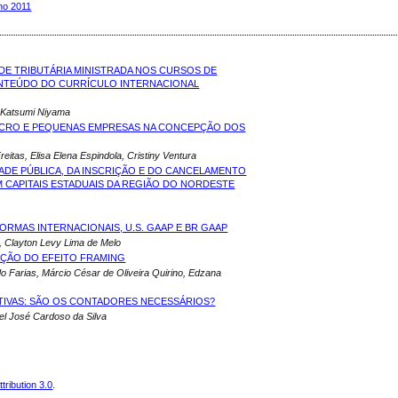
Ano 2011
ADE TRIBUTÁRIA MINISTRADA NOS CURSOS DE
ONTEÚDO DO CURRÍCULO INTERNACIONAL
e Katsumi Niyama
ICRO E PEQUENAS EMPRESAS NA CONCEPÇÃO DOS
eitas, Elisa Elena Espindola, Cristiny Ventura
ADE PÚBLICA, DA INSCRIÇÃO E DO CANCELAMENTO
 CAPITAIS ESTADUAIS DA REGIÃO DO NORDESTE
NORMAS INTERNACIONAIS, U.S. GAAP E BR GAAP
, Clayton Levy Lima de Melo
AÇÃO DO EFEITO FRAMING
o Farias, Márcio César de Oliveira Quirino, Edzana
TIVAS: SÃO OS CONTADORES NECESSÁRIOS?
el José Cardoso da Silva
ribution 3.0
.