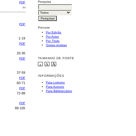
Pesquisa
PDF
i-i
PDF
Procurar
Por Edição
Por Autor
1-19
Por Título
PDF
Outras revistas
20-36
TAMANHO DE FONTE
PDF
37-59
INFORMAÇÕES
PDF
Para Leitores
60-71
Para Autores
PDF
Para Bibliotecários
72-88
PDF
89-105