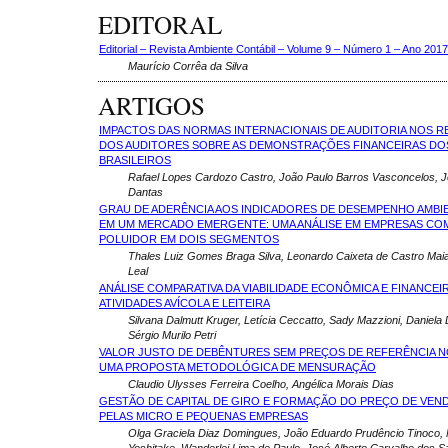
EDITORAL
Editorial – Revista Ambiente Contábil – Volume 9 – Número 1 – Ano 2017 
Maurí­cio Corrêa da Silva
ARTIGOS
IMPACTOS DAS NORMAS INTERNACIONAIS DE AUDITORIA NOS R
DOS AUDITORES SOBRE AS DEMONSTRAÇÕES FINANCEIRAS DO
BRASILEIROS
Rafael Lopes Cardozo Castro, João Paulo Barros Vasconcelos, J
Dantas
GRAU DE ADERÊNCIA AOS INDICADORES DE DESEMPENHO AMBIE
EM UM MERCADO EMERGENTE: UMA ANÁLISE EM EMPRESAS CO
POLUIDOR EM DOIS SEGMENTOS
Thales Luiz Gomes Braga Silva, Leonardo Caixeta de Castro Maia
Leal
ANÁLISE COMPARATIVA DA VIABILIDADE ECONÔMICA E FINANCEI
ATIVIDADES AVÍCOLA E LEITEIRA
Silvana Dalmutt Kruger, Letícia Ceccatto, Sady Mazzioni, Daniela
Sérgio Murilo Petri
VALOR JUSTO DE DEBÊNTURES SEM PREÇOS DE REFERÊNCIA 
UMA PROPOSTA METODOLÓGICA DE MENSURAÇÃO
Claudio Ulysses Ferreira Coelho, Angélica Morais Dias
GESTÃO DE CAPITAL DE GIRO E FORMAÇÃO DO PREÇO DE VEN
PELAS MICRO E PEQUENAS EMPRESAS
Olga Graciela Diaz Domingues, João Eduardo Prudêncio Tinoco,