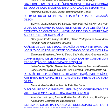
Mileidi Orso, Clovis Antônio Kronbauer, Claus Haetinger
STAKEHOLDERS E SUA INFLUÊNCIA NA GOVERNANÇA CORPORAT
ESTUDO DE CASO MÚLTIPLO EM ORGANIZAÇÕES ESPORTIVAS
Henrique César Melo Ribeiro, Benny Kramer Costa
LOBBYING DO GLENIF PERANTE O IASB À LUZ DA TEORIA DA AÇÃ
OLSON
Elayne Patrícia Ribeiro de Santana Azevedo, Márcia Ferreira Ne
O USO DO ORÇAMENTO COMO INSTRUMENTO DE GESTÃO À F
ESTRATÉGIA E CONTROLE: UM ESTUDO DE CASO EM EMPRESA 
AGROINDUSTRIAL DA PARAÍBA
Hildegardo Pedro Araújo de Melo, Gilson Rodrigues da Silva, Antô
Nicolau, Adilson Celestino de Lima
ANÁLISE DE CUSTOS E DA AGREGAÇÃO DE VALOR EM UMA GRAN
LOCALIZADA NA REGIÃO OESTE DO ESTADO DE SANTA CATARINA
Emanuele Engelage, Antonio Zanin, Sady Mazzioni, Geovanne Di
COMPREENSÃO DE LEITURA DE GRADUANDOS EM CONTABILIDAD
PROPOSIÇÃO DE UMA AGENDA DE PESQUISA
João Carlos Hipólito Bernardes do Nascimento, Marcelo Alvaro d
José Ricardo Maia de Siqueira, Ana Carolina Pimentel Duarte da
RELAÇÃO DE DEPENDÊNCIA ENTRE A DIVULGAÇÃO VOLUNTÁRIA 
AMBIENTAL E AS CARACTERÍSTICAS DAS EMPRESAS DE CAPITAL
BRASIL
Maria Audenôra Rufino, Márcia Reis Machado
DISCLOSURE SOCIOAMBIENTAL, REPUTAÇÃO CORPORATIVA E C
VALOR NAS EMPRESAS LISTADAS NA BMFBOVESPA
Artur Corrêa Lopes, Márcia Martins Mendes De Luca, Alan Dióge
Alessandra Carvalho de Vasconcelos
SISTEMA DE CUSTO BASEADO NA METODOLOGIA DO CUSTEIO T