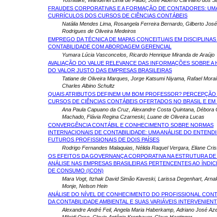
Yoshitake, Wanderlei Lima de Paulo, José Alberto Carvalho dos S
FRAUDES CORPORATIVAS E A FORMAÇÃO DE CONTADORES: UMA
CURRÍCULOS DOS CURSOS DE CIÊNCIAS CONTÁBEIS
Natália Mendes Lima, Rosangela Ferreira Bernardo, Gilberto José 
Rodrigues de Oliveira Medeiros
EMPREGO DA TÉCNICA DE MAPAS CONCEITUAIS EM DISCIPLINAS
CONTABILIDADE COM ABORDAGEM GERENCIAL
Yumara Lúcia Vasconcelos, Ricardo Henrique Miranda de Araújo
AVALIAÇÃO DO VALUE RELEVANCE DAS INFORMAÇÕES SOBRE A 
DO VALOR JUSTO DAS EMPRESAS BRASILEIRAS
Tatiane de Oliveira Marques, Jorge Katsumi Niyama, Rafael Mora
Charles Albino Schultz
QUAIS ATRIBUTOS DEFINEM UM BOM PROFESSOR? PERCEPÇÃO
CURSOS DE CIÊNCIAS CONTÁBEIS OFERTADOS NO BRASIL E E
Ana Paula Capuano da Cruz, Alexandre Costa Quintana, Débor
Machado, Flávia Regina Czarneski, Luane de Oliveira Lucas
CONVERGÊNCIA CONTÁBIL E CONHECIMENTO SOBRE NORMAS
INTERNACIONAIS DE CONTABILIDADE: UMA ANÁLISE DO ENTEN
FUTUROS PROFISSIONAIS DE DOIS PAÍSES
Rodrigo Fernandes Malaquias, Nélida Raquel Vergara, Eliane Crist
OS EFEITOS DA GOVERNANÇA CORPORATIVA NA ESTRUTURA DE 
ANÁLISE NAS EMPRESAS BRASILEIRAS PERTENCENTES AO ÍNDI
DE CONSUMO (ICON)
Mara Vogt, Itzhak David Simão Kaveski, Larissa Degenhart, Arna
Monje, Nelson Hein
ANÁLISE DO NÍVEL DE CONHECIMENTO DO PROFISSIONAL CONT
DA CONTABILIDADE AMBIENTAL E SUAS VARIÁVEIS INTERVENIEN
Alexandre André Feil, Angela Maria Haberkamp, Adriano José Aze