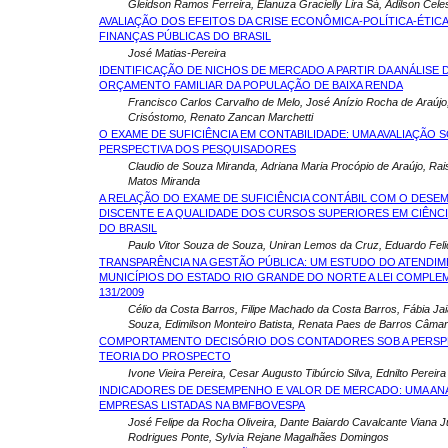
Gleidson Ramos Ferreira, Elanuza Gracielly Lira Sá, Adilson Cele
AVALIAÇÃO DOS EFEITOS DA CRISE ECONÔMICA-POLÍTICA-ÉTICA
FINANÇAS PÚBLICAS DO BRASIL
José Matias-Pereira
IDENTIFICAÇÃO DE NICHOS DE MERCADO A PARTIR DA ANÁLISE 
ORÇAMENTO FAMILIAR DA POPULAÇÃO DE BAIXA RENDA
Francisco Carlos Carvalho de Melo, José Anízio Rocha de Araújo
Crisóstomo, Renato Zancan Marchetti
O EXAME DE SUFICIÊNCIA EM CONTABILIDADE: UMA AVALIAÇÃO S
PERSPECTIVA DOS PESQUISADORES
Claudio de Souza Miranda, Adriana Maria Procópio de Araújo, Rai
Matos Miranda
A RELAÇÃO DO EXAME DE SUFICIÊNCIA CONTÁBIL COM O DES
DISCENTE E A QUALIDADE DOS CURSOS SUPERIORES EM CIÊNC
DO BRASIL
Paulo Vitor Souza de Souza, Uniran Lemos da Cruz, Eduardo Feli
TRANSPARÊNCIA NA GESTÃO PÚBLICA: UM ESTUDO DO ATENDI
MUNICÍPIOS DO ESTADO RIO GRANDE DO NORTE A LEI COMPLE
131/2009
Célio da Costa Barros, Filipe Machado da Costa Barros, Fábia Ja
Souza, Edimilson Monteiro Batista, Renata Paes de Barros Câma
COMPORTAMENTO DECISÓRIO DOS CONTADORES SOB A PERSPE
TEORIA DO PROSPECTO
Ivone Vieira Pereira, Cesar Augusto Tibúrcio Silva, Ednilto Pereir
INDICADORES DE DESEMPENHO E VALOR DE MERCADO: UMA ANÁ
EMPRESAS LISTADAS NA BMFBOVESPA
José Felipe da Rocha Oliveira, Dante Baiardo Cavalcante Viana Ju
Rodrigues Ponte, Sylvia Rejane Magalhães Domingos