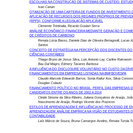
ESCOLHAS NA CONSTRUÇÃO DE SISTEMAS DE CUSTEIO: ESTUD
Ivan Canan
OTIMIZAÇÃO DE UMA CARTEIRA DE FUNDOS DE INVESTIMENTO D
APLICAÇÃO DE RECURSOS DOS REGIMES PRÓPRIOS DE PREVID
(RPPS), CONFORME A LEGISLAÇÃO APLICÁVEL
Clemente Trintinalia, Ricardo Goulart Serra
ANÁLISE ECONÔMICO-FINANCEIRA MEDIANTE GERAÇÃO E COM
DE CRÉDITOS DE CARBONO
Renata Lúcia Basso, Daniele Dias de Oliveira Bertagnolli, Lucas 
Santos
CONCEITO DE ESTRATÉGIA NA PERCEPÇÃO DOS DISCENTES DO
CIÊNCIAS CONTÁBEIS
Thiago Bruno de Jesus Silva, Luis Antonio Lay, Carline Rakowski S
Bau Dal Magro, Edmery Tavares Barbosa
A INFLUÊNCIA DO DISCLOSURE VOLUNTÁRIO NO CUSTO DA DÍVI
FINANCIAMENTOS EM EMPRESAS LISTADAS NA BMFBOVESPA
Claudio Marcelo Edwards Barros, Sonia Raifur Kos, Silvia Conso
Douglas Colauto
FINANCIAMENTO POLÍTICO NO BRASIL: PERFIL DAS EMPRESAS 
CANDIDATOS ENTRE OS ANOS DE 2002 A 2014
Cleide Simone da Silva Ribeiro, Juliana Gonçalves de Araújo, Joã
Nascimento de Araújo, Rodrigo Vicente dos Prazeres
ESTILOS DE APRENDIZAGEM E INFLUÊNCIA NO PROCESSO DE E
APRENDIZAGEM: ANÁLISE EMPÍRICA NA VISÃO DE ESTUDANTES 
CONTABILIDADE
Laís Márcio de Souza, Bruna Camargos Avelino, Renata Turola 