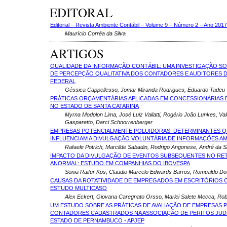
EDITORAL
Editorial – Revista Ambiente Contábil – Volume 9 – Número 2 – Ano 2017 
Maurí­cio Corrêa da Silva
ARTIGOS
QUALIDADE DA INFORMAÇÃO CONTÁBIL: UMA INVESTIGAÇÃO SO
DE PERCEPÇÃO QUALITATIVA DOS CONTADORES E AUDITORES D
FEDERAL
Géssica Cappellesso, Jomar Miranda Rodrigues, Eduardo Tadeu V
PRÁTICAS ORÇAMENTÁRIAS APLICADAS EM CONCESSIONÁRIAS 
NO ESTADO DE SANTA CATARINA
Myrna Modolon Lima, José Luiz Vailatti, Rogério João Lunkes, Val
Gasparetto, Darci Schnorrenberger
EMPRESAS POTENCIALMENTE POLUIDORAS: DETERMINANTES 
INFLUENCIAM A DIVULGAÇÃO VOLUNTÁRIA DE INFORMAÇÕES AM
Rafaele Potrich, Marcilde Sabadin, Rodrigo Angonese, André da Si
IMPACTO DA DIVULGAÇÃO DE EVENTOS SUBSEQUENTES NO R
ANORMAL: ESTUDO EM COMPANHIAS DO IBOVESPA
Sonia Raifur Kos, Claudio Marcelo Edwards Barros, Romualdo Do
CAUSAS DA ROTATIVIDADE DE EMPREGADOS EM ESCRITÓRIOS 
ESTUDO MULTICASO
Alex Eckert, Giovana Caregnato Orsso, Marlei Salete Mecca, Rob
UM ESTUDO SOBRE AS PRÁTICAS DE AVALIAÇÃO DE EMPRESAS 
CONTADORES CADASTRADOS NA ASSOCIAÇÃO DE PERITOS JUDI
ESTADO DE PERNAMBUCO - APJEP