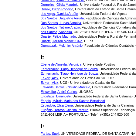
Dornelles, Matheus Tumelero
, Docente da Faculdade da Serra 
Dornelles, Olivia Maurício
, Universidade Federal do Rio de Jane
Dorow, Diego Roberto
, Universidade do Estado de Santa Catar
dos Anjos, Daniela Araújo
, Universidade Federal de Viçosa
dos Santos, Jaqueline Arruda
, Faculdade de Ciências da Admini
Dos Santos, Lucas Almeida
, Universidade Federal de Santa Mar
dos Santos, Tatiane Araújo
, Faculdade de Ciências Contábeis da
dos Santos, Vanessa
, UNIVERSIDADE FEDERAL DE SANTA C
Duarte, Felipe Machado
, Universidade Federal Rural de Pern
Duarte, Jailson Manoel Silva
, UFPB
Dumaszak, Melchior Antônio
, Faculdade de Ciências Contábeis 
E
Eberle de Almeida, Veronica
, Universidade Positivo
Echternacht, Tiago Henrique de Souza
, Universidade Federal d
Echternacht, Tiago Henrique de Souza
, Universidade Federal da
Eckert, Alex
, Universidade de Caxias do Sul - UCS
Eckert, Alex
, UCS - Universidade de Caxias do Sul
Edwards Barros, Claudio Marcelo
, Universidade Federal do Par
Einsweiller, André Carlos
, UNOESC
Engelage, Emanuele
, Universidade Federal de Santa Catarina 
Espejo, Márcia Maria dos Santos Bortolocci
Espindola, Elisa Elena
, Universidade Federal de Santa Catarina
Eugénio, Teresa Cristina Pereira
, Escola Superior de Tecnologia 
2411-901 LEIRIA – PORTUGAL - Telef.: (+351) 244 820 300
F
Farias, Sueli
, UNIVERSIDADE FEDERAL DE SANTA CATARINA