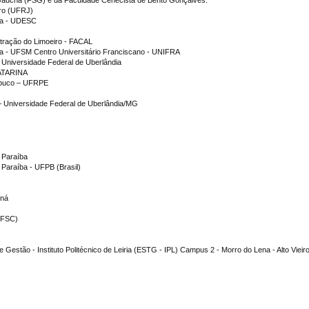
Gaúcha (FSG) e da Faculdade Cenecista de Bento Gonçalves.
iro (UFRJ)
ina - UDESC
stração do Limoeiro - FACAL
ia - UFSM Centro Universitário Franciscano - UNIFRA
 Universidade Federal de Uberlândia
ATARINA
ambuco – UFRPE
– Universidade Federal de Uberlândia/MG
a Paraíba
 Paraíba - UFPB (Brasil)
aná
(UFSC)
e Gestão - Instituto Politécnico de Leiria (ESTG - IPL) Campus 2 - Morro do Lena - Alto Vieir