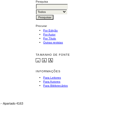
Pesquisa
Procurar
Por Edição
Por Autor
Por Título
Outras revistas
TAMANHO DE FONTE
INFORMAÇÕES
Para Leitores
Para Autores
Para Bibliotecários
o - Apartado 4163