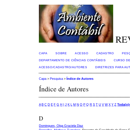
RE
CAPA
SOBRE
ACESSO
CADASTRO
PES
DEPARTAMENTO DE CIÊNCIAS CONTÁBEIS
CURSO DE
ACESSO/CADASTRO/AUTORES
DIRETRIZES PARA AU
Capa
>
Pesquisa
>
Índice de Autores
Índice de Autores
A
B
C
D
E
F
G
H
I
J
K
L
M
N
O
P
Q
R
S
T
U
V
W
X
Y
Z
Toda(o)
D
Domingues, Olga Graciela Diaz