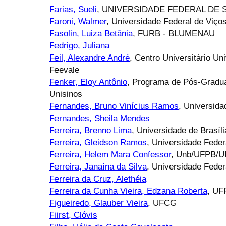
Farias, Sueli
, UNIVERSIDADE FEDERAL DE 
Faroni, Walmer
, Universidade Federal de Viço
Fasolin, Luiza Betânia
, FURB - BLUMENAU
Fedrigo, Juliana
Feil, Alexandre André
, Centro Universitário U
Feevale
Fenker, Eloy Antônio
, Programa de Pós-Gradu
Unisinos
Fernandes, Bruno Vinícius Ramos
, Universida
Fernandes, Sheila Mendes
Ferreira, Brenno Lima
, Universidade de Brasíli
Ferreira, Gleidson Ramos
, Universidade Fede
Ferreira, Helem Mara Confessor
, Unb/UFPB/
Ferreira, Janaína da Silva
, Universidade Fede
Ferreira da Cruz, Alethéia
Ferreira da Cunha Vieira, Edzana Roberta
, U
Figueiredo, Glauber Vieira
, UFCG
Fiirst, Clóvis