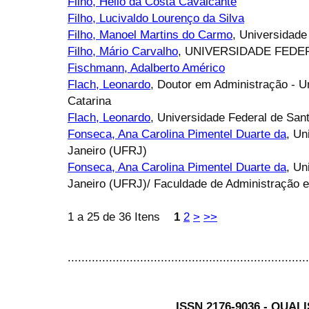
Filho, Hélio da Costa Cavalcante
Filho, Lucivaldo Lourenço da Silva
Filho, Manoel Martins do Carmo
, Universidad
Filho, Mário Carvalho
, UNIVERSIDADE FED
Fischmann, Adalberto Américo
Flach, Leonardo
, Doutor em Administração - U
Catarina
Flach, Leonardo
, Universidade Federal de Sant
Fonseca, Ana Carolina Pimentel Duarte da
, Un
Janeiro (UFRJ)
Fonseca, Ana Carolina Pimentel Duarte da
, Un
Janeiro (UFRJ)/ Faculdade de Administração 
1 a 25 de 36 Itens
1
2
>
>>
......................................................................
ISSN 2176-9036 - QUAL