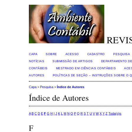
REVI
CAPA
SOBRE
ACESSO
CADASTRO
PESQUISA
NOTÍCIAS
SUBMISSÃO DE ARTIGOS
DEPARTAMENTO DE
CONTÁBEIS
MESTRADO EM CIÊNCIAS CONTÁBEIS
ACE
AUTORES
POLÍTICAS DE SEÇÃO – INSTRUÇÕES SOBRE O 
Capa
>
Pesquisa
>
Índice de Autores
Índice de Autores
A
B
C
D
E
F
G
H
I
J
K
L
M
N
O
P
Q
R
S
T
U
V
W
X
Y
Z
Toda(o)s
F