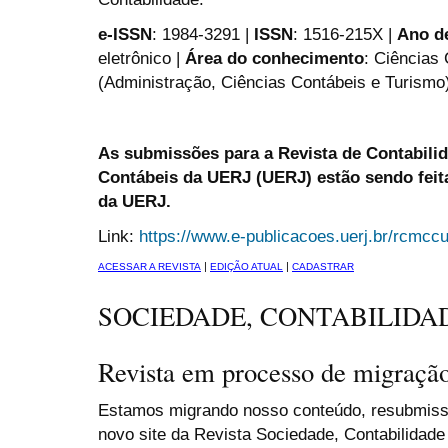
e-ISSN
: 1984-3291 |
ISSN
: 1516-215X |
Ano de
eletrônico |
Área do conhecimento
: Ciências
(Administração, Ciências Contábeis e Turismo
As submissões para a Revista de Contabili
Contábeis da UERJ (UERJ) estão sendo feit
da UERJ.
Link:
https://www.e-publicacoes.uerj.br/rcmcc
|
|
ACESSAR A REVISTA
EDIÇÃO ATUAL
CADASTRAR
SOCIEDADE, CONTABILIDA
Revista em processo de migraçã
Estamos migrando nosso conteúdo, resubmiss
novo site da Revista Sociedade, Contabilidade