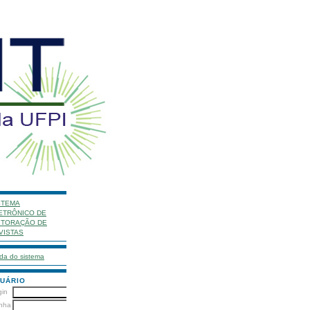
STEMA
ETRÔNICO DE
ITORAÇÃO DE
VISTAS
da do sistema
UÁRIO
gin
nha