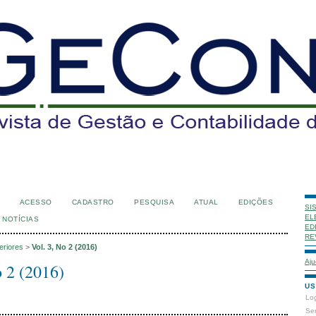
ACESSO
CADASTRO
PESQUISA
ATUAL
EDIÇÕES
SI
EL
NOTÍCIAS
ED
RE
eriores
>
Vol. 3, No 2 (2016)
Aju
o 2 (2016)
US
Lo
Se