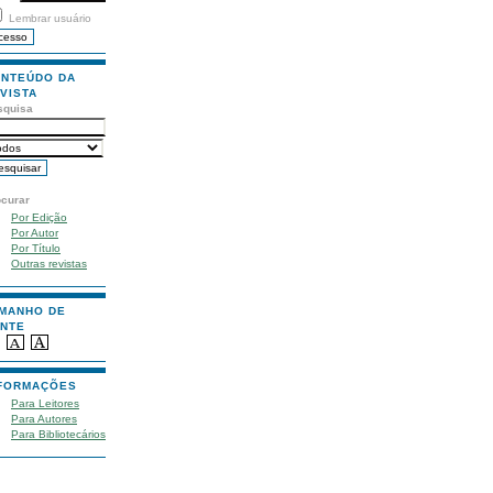
Lembrar usuário
NTEÚDO DA
VISTA
squisa
ocurar
Por Edição
Por Autor
Por Título
Outras revistas
MANHO DE
NTE
FORMAÇÕES
Para Leitores
Para Autores
Para Bibliotecários