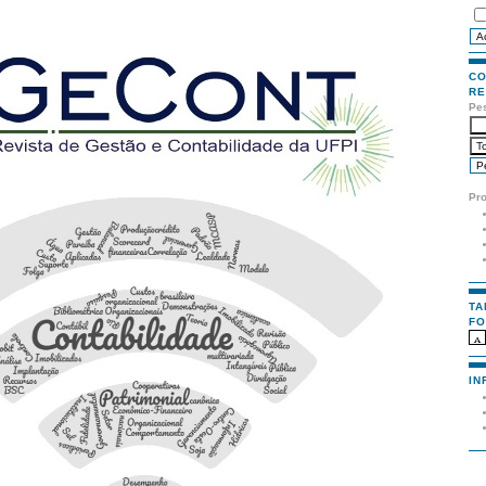
CO
RE
Pe
Pr
TA
FO
IN