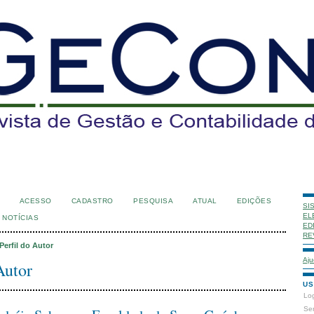
ACESSO
CADASTRO
PESQUISA
ATUAL
EDIÇÕES
SI
EL
NOTÍCIAS
ED
RE
Perfil do Autor
Aju
Autor
US
Lo
Se