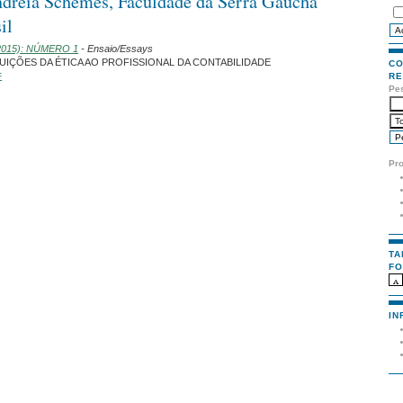
ndréia Schemes, Faculdade da Serra Gaúcha
il
 (2015): NÚMERO 1
- Ensaio/Essays
UIÇÕES DA ÉTICA AO PROFISSIONAL DA CONTABILIDADE
CO
RE
F
Pe
Pr
TA
FO
IN