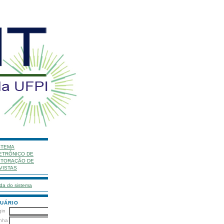
STEMA
ETRÔNICO DE
ITORAÇÃO DE
VISTAS
da do sistema
UÁRIO
gin
nha