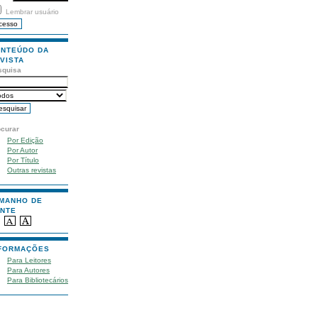
Lembrar usuário
NTEÚDO DA
VISTA
squisa
ocurar
Por Edição
Por Autor
Por Título
Outras revistas
MANHO DE
NTE
FORMAÇÕES
Para Leitores
Para Autores
Para Bibliotecários