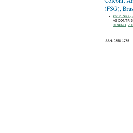
Coleoni, A
(FSG), Bras
Vol. 2, No 1
AS CONTRIB
RESUMO
PD
ISSN: 2358-1735