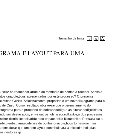
Tamanho da fonte:
OGRAMA E LAYOUT PARA UMA
auxiliar na reduccedil;atilde;o do montante de contas a receber. Assim a
pontos criacute;ticos apresentados por este processo? O presente
 de Minas Gerias. Adicionalmente, propotilde;e um novo fluxograma para o
Estudo de Caso. Como resultado obteve-se que o gerenciamento do
luxograma para o processo de cobranccedil;a e as alteraccedil;otilde;es
ndo ser destacados, entre outros: otimizaccedil;atilde;o dos processos
hor distribuiccedil;atilde;o do espaccedil;o fiacute;sico. Ressalta-se a
lde;o enbsp;anaacute;lise de pontos criacute;ticos tornam-se mais
 considerar que um bom layout contribui para a eficiecirc;ncia das
los gestores./p