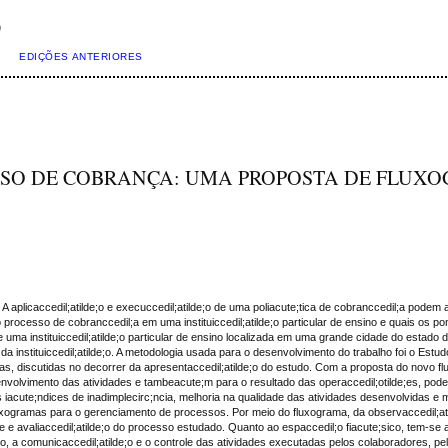
)
EDIÇÕES ANTERIORES
SO DE COBRANÇA: UMA PROPOSTA DE FLUX
 A aplicaccedil;atilde;o e execuccedil;atilde;o de uma poliacute;tica de cobranccedil;a podem 
 processo de cobranccedil;a em uma instituiccedil;atilde;o particular de ensino e quais os 
 uma instituiccedil;atilde;o particular de ensino localizada em uma grande cidade do estado
a da instituiccedil;atilde;o. A metodologia usada para o desenvolvimento do trabalho foi o 
cias, discutidas no decorrer da apresentaccedil;atilde;o do estudo. Com a proposta do novo f
nvolvimento das atividades e tambeacute;m para o resultado das operaccedil;otilde;es, pode
 iacute;ndices de inadimplecirc;ncia, melhoria na qualidade das atividades desenvolvidas e mel
luxogramas para o gerenciamento de processos. Por meio do fluxograma, da observaccedil;ati
 e avaliaccedil;atilde;o do processo estudado. Quanto ao espaccedil;o fiacute;sico, tem-se a
de;o, a comunicaccedil;atilde;o e o controle das atividades executadas pelos colaboradores, pe