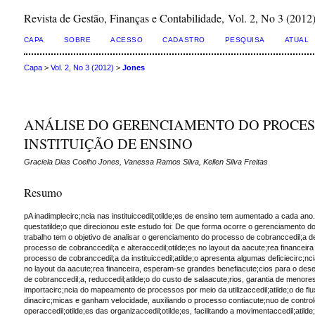
Revista de Gestão, Finanças e Contabilidade, Vol. 2, No 3 (2012
CAPA
SOBRE
ACESSO
CADASTRO
PESQUISA
ATUAL
Capa
>
Vol. 2, No 3 (2012)
>
Jones
ANÁLISE DO GERENCIAMENTO DO PROCES
INSTITUIÇÃO DE ENSINO
Graciela Dias Coelho Jones, Vanessa Ramos Silva, Kellen Silva Freitas
Resumo
pA inadimplecirc;ncia nas instituiccedil;otilde;es de ensino tem aumentado a cada ano.
questatilde;o que direcionou este estudo foi: De que forma ocorre o gerenciamento do
trabalho tem o objetivo de analisar o gerenciamento do processo de cobranccedil;a de
processo de cobranccedil;a e alteraccedil;otilde;es no layout da aacute;rea financeir
processo de cobranccedil;a da instituiccedil;atilde;o apresenta algumas deficiecirc;n
no layout da aacute;rea financeira, esperam-se grandes benefiacute;cios para o dese
de cobranccedil;a, reduccedil;atilde;o do custo de salaacute;rios, garantia de menores
importacirc;ncia do mapeamento de processos por meio da utilizaccedil;atilde;o de f
dinacirc;micas e ganham velocidade, auxiliando o processo contiacute;nuo de controle
operaccedil;otilde;es das organizaccedil;otilde;es, facilitando a movimentaccedil;atil