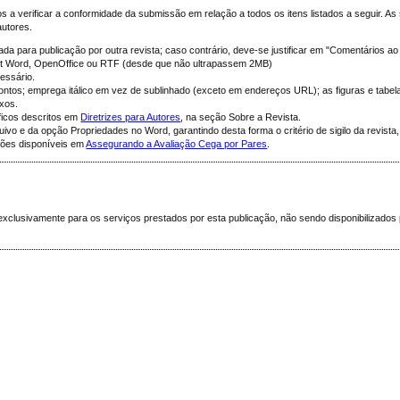
 a verificar a conformidade da submissão em relação a todos os itens listados a seguir. A
utores.
liada para publicação por outra revista; caso contrário, deve-se justificar em "Comentários ao 
ft Word, OpenOffice ou RTF (desde que não ultrapassem 2MB)
essário.
ntos; emprega itálico em vez de sublinhado (exceto em endereços URL); as figuras e tabel
exos.
áficos descritos em
Diretrizes para Autores
, na seção Sobre a Revista.
rquivo e da opção Propriedades no Word, garantindo desta forma o critério de sigilo da revist
uções disponíveis em
Assegurando a Avaliação Cega por Pares
.
clusivamente para os serviços prestados por esta publicação, não sendo disponibilizados 