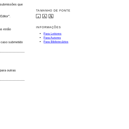
s submissões que
TAMANHO DE FONTE
Editor".
INFORMAÇÕES
as estão
Para Leitores
Para Autores
Para Bibliotecários
a, caso submetido
para outras