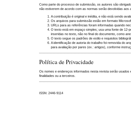
Como parte do processo de submissão, os autores são obrigados
não estiverem de acordo com as normas serão devolvidas aos a
A contribuição é original e inédita, e não está sendo ava
Os arquivos para submissão estão em formato Microso
URLs para as referências foram informadas quando nec
O texto está em espaço simples; usa uma fonte de 12-po
inseridas no texto, não no final do documento, como an
O texto segue os padrões de estilo e requisitos bibliogr
A identificação de autoria do trabalho foi removida do a
para avaliação por pares (ex.: artigos), conforme instr
Política de Privacidade
Os nomes e endereços informados nesta revista serão usados ex
finalidades ou a terceiros.
ISSN: 2446-9114