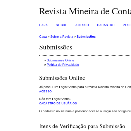
Revista Mineira de Cont
CAPA
SOBRE
ACESSO
CADASTRO
PES
Capa
>
Sobre a Revista
>
Submissões
Submissões
»
Submissões Online
»
Política de Privacidade
Submissões Online
Já possui um Login/Senha para a revista Revista Mineira de Con
ACESSO
Não tem Login/Senha?
CADASTRO DE USUÁRIOS
O cadastro no sistema e posterior acesso ou login são obrigat
Itens de Verificação para Submissão