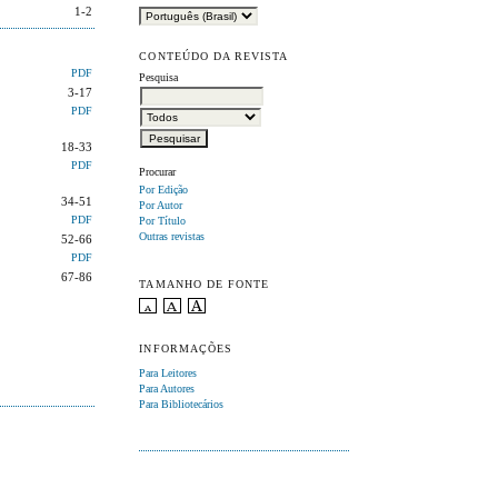
1-2
CONTEÚDO DA REVISTA
PDF
Pesquisa
3-17
PDF
18-33
PDF
Procurar
Por Edição
34-51
Por Autor
PDF
Por Título
Outras revistas
52-66
PDF
67-86
TAMANHO DE FONTE
INFORMAÇÕES
Para Leitores
Para Autores
Para Bibliotecários