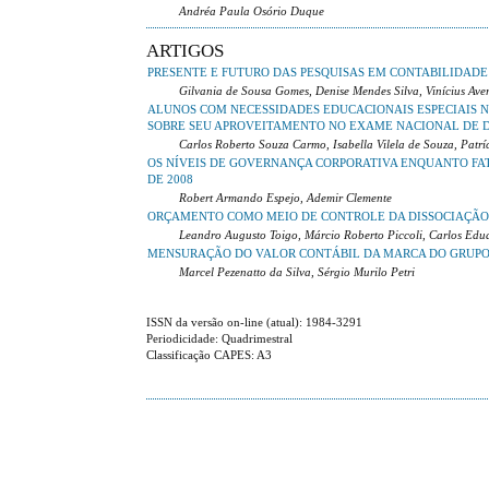
Andréa Paula Osório Duque
ARTIGOS
PRESENTE E FUTURO DAS PESQUISAS EM CONTABILIDADE
Gilvania de Sousa Gomes, Denise Mendes Silva, Vinícius Aver
ALUNOS COM NECESSIDADES EDUCACIONAIS ESPECIAIS N
SOBRE SEU APROVEITAMENTO NO EXAME NACIONAL DE 
Carlos Roberto Souza Carmo, Isabella Vilela de Souza, Patr
OS NÍVEIS DE GOVERNANÇA CORPORATIVA ENQUANTO FAT
DE 2008
Robert Armando Espejo, Ademir Clemente
ORÇAMENTO COMO MEIO DE CONTROLE DA DISSOCIAÇÃO
Leandro Augusto Toigo, Márcio Roberto Piccoli, Carlos Ed
MENSURAÇÃO DO VALOR CONTÁBIL DA MARCA DO GRUPO
Marcel Pezenatto da Silva, Sérgio Murilo Petri
ISSN da versão on-line (atual): 1984-3291
Periodicidade: Quadrimestral
Classificação CAPES: A3