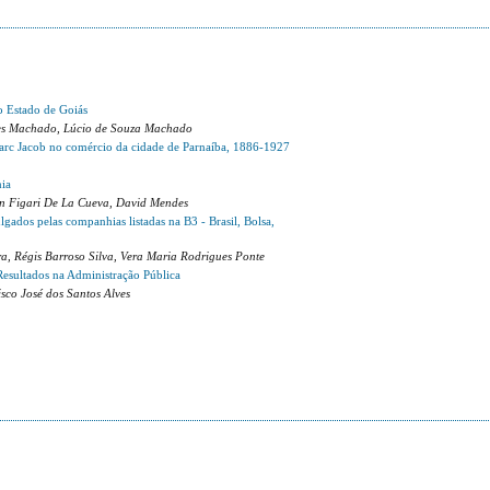
o Estado de Goiás
ues Machado, Lúcio de Souza Machado
 Marc Jacob no comércio da cidade de Parnaíba, 1886-1927
mia
min Figari De La Cueva, David Mendes
lgados pelas companhias listadas na B3 - Brasil, Bolsa,
a, Régis Barroso Silva, Vera Maria Rodrigues Ponte
Resultados na Administração Pública
sco José dos Santos Alves