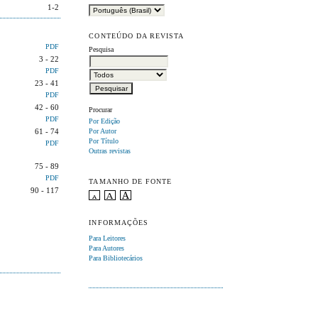
1-2
CONTEÚDO DA REVISTA
PDF
Pesquisa
3 - 22
PDF
23 - 41
PDF
42 - 60
Procurar
PDF
Por Edição
61 - 74
Por Autor
Por Título
PDF
Outras revistas
75 - 89
PDF
TAMANHO DE FONTE
90 - 117
INFORMAÇÕES
Para Leitores
Para Autores
Para Bibliotecários