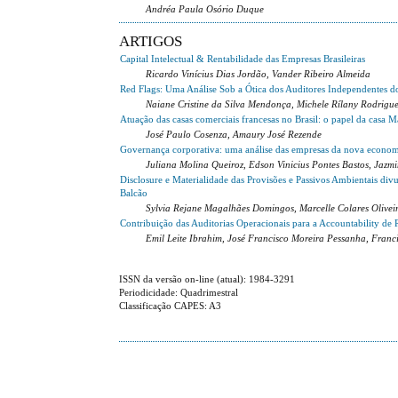
Andréa Paula Osório Duque
ARTIGOS
Capital Intelectual & Rentabilidade das Empresas Brasileiras
Ricardo Vinícius Dias Jordão, Vander Ribeiro Almeida
Red Flags: Uma Análise Sob a Ótica dos Auditores Independentes d
Naiane Cristine da Silva Mendonça, Michele Rílany Rodrig
Atuação das casas comerciais francesas no Brasil: o papel da casa
José Paulo Cosenza, Amaury José Rezende
Governança corporativa: uma análise das empresas da nova econo
Juliana Molina Queiroz, Edson Vinicius Pontes Bastos, Jaz
Disclosure e Materialidade das Provisões e Passivos Ambientais divu
Balcão
Sylvia Rejane Magalhães Domingos, Marcelle Colares Oliveir
Contribuição das Auditorias Operacionais para a Accountability de 
Emil Leite Ibrahim, José Francisco Moreira Pessanha, Franci
ISSN da versão on-line (atual): 1984-3291
Periodicidade: Quadrimestral
Classificação CAPES: A3