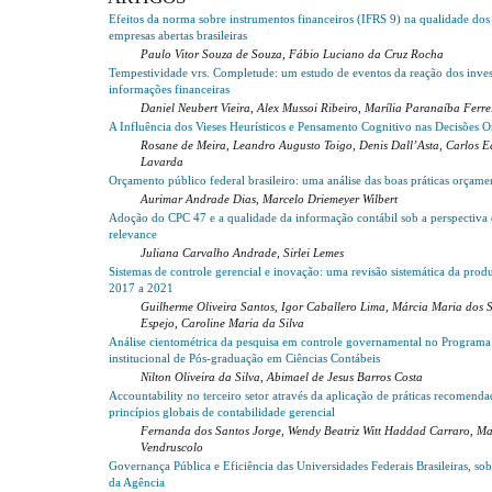
Efeitos da norma sobre instrumentos financeiros (IFRS 9) na qualidade dos
empresas abertas brasileiras
Paulo Vitor Souza de Souza, Fábio Luciano da Cruz Rocha
Tempestividade vrs. Completude: um estudo de eventos da reação dos inves
informações financeiras
Daniel Neubert Vieira, Alex Mussoi Ribeiro, Marília Paranaíba Ferre
A Influência dos Vieses Heurísticos e Pensamento Cognitivo nas Decisões O
Rosane de Meira, Leandro Augusto Toigo, Denis Dall’Asta, Carlos 
Lavarda
Orçamento público federal brasileiro: uma análise das boas práticas orçam
Aurimar Andrade Dias, Marcelo Driemeyer Wilbert
Adoção do CPC 47 e a qualidade da informação contábil sob a perspectiva
relevance
Juliana Carvalho Andrade, Sirlei Lemes
Sistemas de controle gerencial e inovação: uma revisão sistemática da produ
2017 a 2021
Guilherme Oliveira Santos, Igor Caballero Lima, Márcia Maria dos S
Espejo, Caroline Maria da Silva
Análise cientométrica da pesquisa em controle governamental no Programa
institucional de Pós-graduação em Ciências Contábeis
Nilton Oliveira da Silva, Abimael de Jesus Barros Costa
Accountability no terceiro setor através da aplicação de práticas recomenda
princípios globais de contabilidade gerencial
Fernanda dos Santos Jorge, Wendy Beatriz Witt Haddad Carraro, Ma
Vendruscolo
Governança Pública e Eficiência das Universidades Federais Brasileiras, sob
da Agência